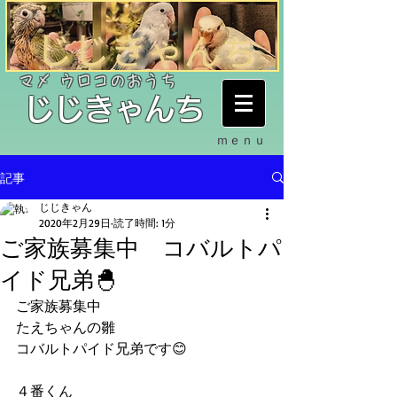
​マメ ウロコのおうち
​じじきゃんち
ｍｅｎｕ
記事
じじきゃん
2020年2月29日
読了時間: 1分
ご家族募集中 コバルトパ
イド兄弟🐣
ご家族募集中
たえちゃんの雛
コバルトパイド兄弟です😊
４番くん