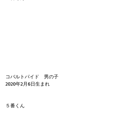
コバルトパイド　男の子
2020年2月6日生まれ
５番くん