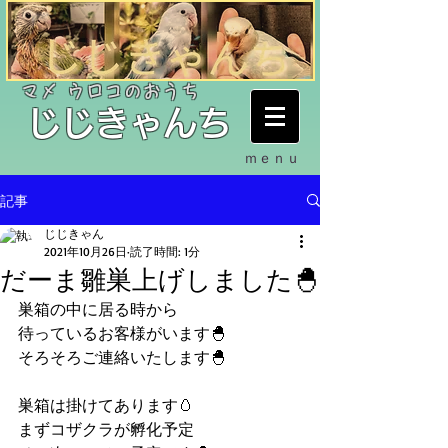
​マメ ウロコのおうち
​じじきゃんち
ｍｅｎｕ
記事
じじきゃん
2021年10月26日
読了時間: 1分
だーま雛巣上げしました🐣
巣箱の中に居る時から
待っているお客様がいます🐣
そろそろご連絡いたします🐣
巣箱は掛けてあります🥚
まずコザクラが孵化予定