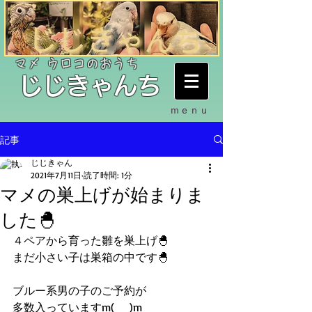
​マメ ウロコのおうち
​じじきゃんち
ｍｅｎｕ
記事
じじきゃん
2021年7月11日
読了時間: 1分
マメの巣上げが始まりま
した🐣
４ペアから育った雛を巣上げ🐣
まだ小さい子は巣箱の中です🐣
ブルー系男の子のご予約が
多数入っていますm(__)m