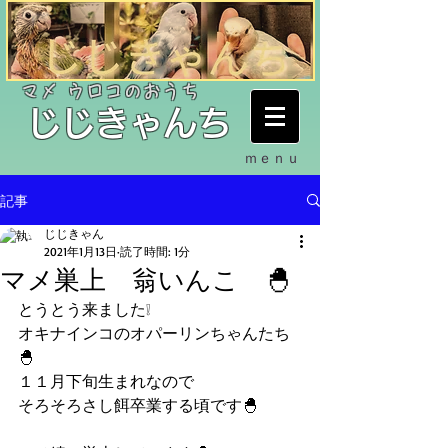
​マメ ウロコのおうち
​じじきゃんち
ｍｅｎｕ
記事
じじきゃん
2021年1月13日
読了時間: 1分
マメ巣上 翁いんこ 🐣
とうとう来ました❕
オキナインコのオパーリンちゃんたち
🐣
１１月下旬生まれなので
そろそろさし餌卒業する頃です🐣