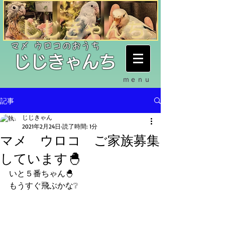
​マメ ウロコのおうち
​じじきゃんち
ｍｅｎｕ
記事
じじきゃん
2021年2月24日
読了時間: 1分
マメ ウロコ ご家族募集
しています🐣
いと５番ちゃん🐣
もうすぐ飛ぶかな❔