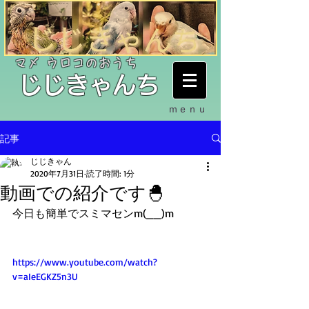
​マメ ウロコのおうち
​じじきゃんち
ｍｅｎｕ
記事
じじきゃん
2020年7月31日
読了時間: 1分
動画での紹介です🐣
今日も簡単でスミマセンm(__)m
https://www.youtube.com/watch?
v=aIeEGKZ5n3U