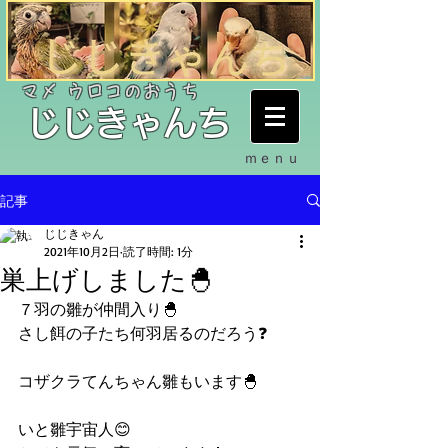
​マメ ウロコのおうち
​じじきゃんち
ｍｅｎｕ
記事
じじきゃん
2021年10月2日
読了時間: 1分
巣上げしました🐣
７羽の雛が仲間入り🐣
さし餌の子たち何羽居るのだろう❓
コザクラてんちゃん雛もいます🐣
いと雛宇宙人😊