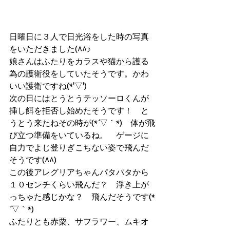
日曜日に３人で日光浴をした時の写真
をいただきました(^^♪
娘さんはふたりをカラスや猫から護る
為の護衛役をしていたそうです。かわ
いい護衛ですね(*'▽')
次の日にはとうとうテッソーロくんが
挿し餌を拒否し始めたそうです！　と
うとう来たねその時が(*´▽｀*)　体が飛
び立つ準備をいているね。　ゲージに
自力でよじ登りぎこちない姿で飛んだ
そうです(^^)
この後アレグリアちゃんパタパタから
１０センチくらい飛んだ？　浮き上が
っちゃた感じかな？　飛んだそうです(*
´▽｀*)
ふたりとも赤粟、サフラワー、ムキオ