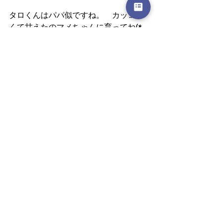
タロくんはパパ似ですね。　カッコよ
くて甘えたのマメちゃんに育ってね(*
´▽｀*)
ルチーノ女の子の新しいご家族からお
電話いただきました(^^♪
お名前はレモンちゃん(^^♪　とても似
合っている名前だね(^_-)-☆
先住の男の子ふたりから熱いラブコー
ルをもらっているそうです(*´▽｀*)
レモンちゃん生まれてまだ１か月なの