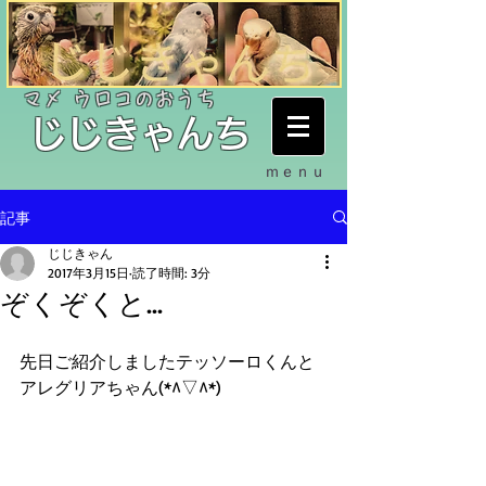
​マメ ウロコのおうち
​じじきゃんち
ｍｅｎｕ
記事
じじきゃん
2017年3月15日
読了時間: 3分
ぞくぞくと...
先日ご紹介しましたテッソーロくんと
アレグリアちゃん(*^▽^*)