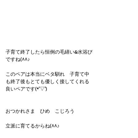
子育て終了したら恒例の毛繕い&水浴び
ですね(^^♪
このペアは本当にベタ馴れ　子育て中
も終了後もとても優しく接してくれる
良いペアです(*'▽')
おつかれさま　ひめ　こじろう
立派に育てるからね(^^♪