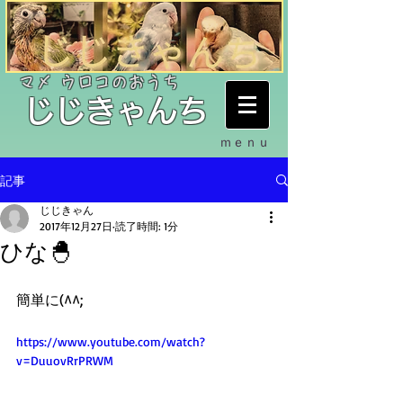
​マメ ウロコのおうち
​じじきゃんち
ｍｅｎｕ
記事
じじきゃん
2017年12月27日
読了時間: 1分
ひな🐣
簡単に(^^;
https://www.youtube.com/watch?
v=DuuovRrPRWM