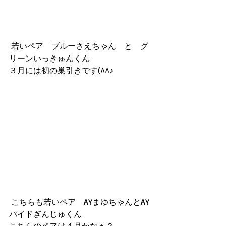
 若いペア　ブルーさえちゃん　と　グ
リーンいっきゅんくん
３月には初の巣引きです(^^♪
 こちらも若いペア　AYまゆちゃんとAY
パイドぎんじゅくん