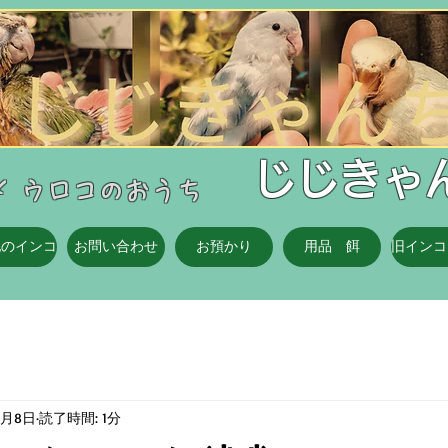
​じじきゃ
マメ ウロコのおうち
他のインコ
お問い合わせ
お預かり
用品 餌
旧インコ
2月8日
読了時間: 1分