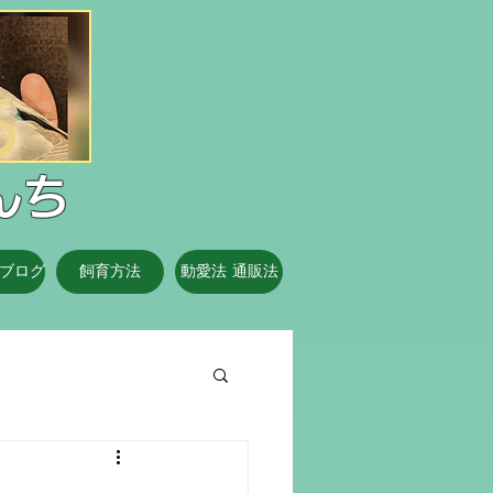
んち
ブログ
飼育方法
動愛法 通販法