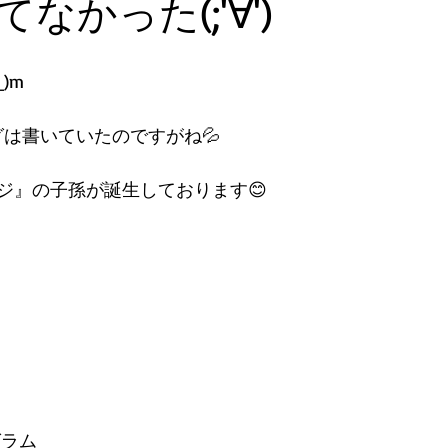
なかった(;'∀')
)m
グは書いていたのですがね💦
ジ』の子孫が誕生しております😊
グラム