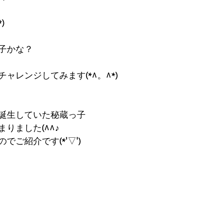
)
子かな？
ャレンジしてみます(*^。^*)
誕生していた秘蔵っ子
りました(^^♪
ご紹介です(*'▽')