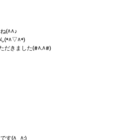
(^^♪
*^▽^*)
きました(#^.^#)
す(^_^;)