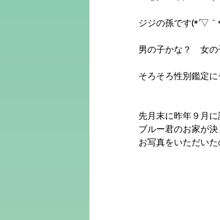
ジジの孫です(*´▽｀*
男の子かな？　女の
そろそろ性別鑑定にチ
先月末に昨年９月に
ブルー君のお家が決ま
お写真をいただいたので