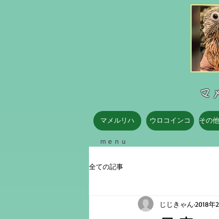
​
マメルリハ
ウロコインコ
その
ｍｅｎｕ
全ての記事
じじきゃん
2018年