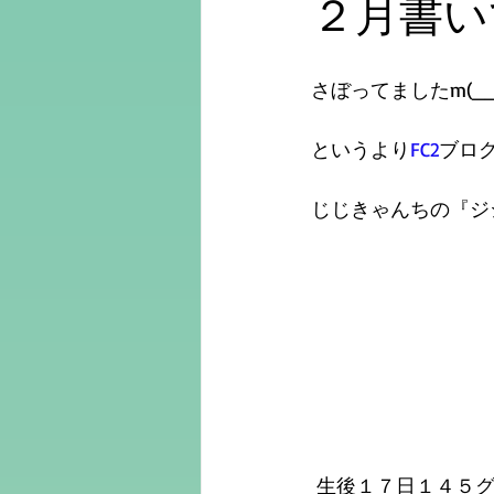
２月書いて
さぼってましたm(__
というより
FC2
ブロ
じじきゃんちの『ジ
 生後１７日１４５