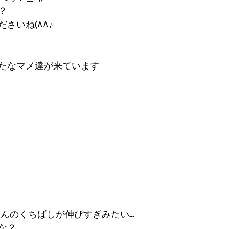
？
さいね(^^♪
たなマメ達が来ています
んのくちばしが伸びすぎみたい...
な？