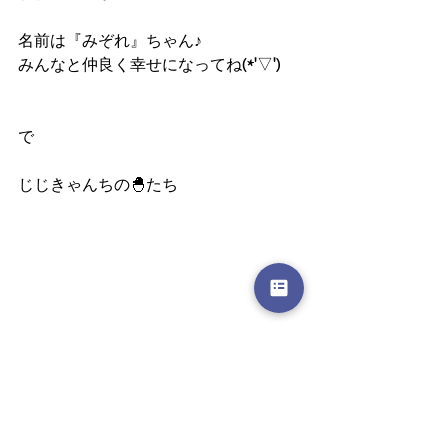
名前は『みぞれ』ちゃん♪
みんなと仲良く幸せになってね(*'▽')
で
じじきゃんちの🐣たち
 朝食準備中！