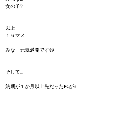
女の子❔
以上
１６マメ
みな　元気満開です😊
そして...
納期が１か月以上先だったPCが❕❕