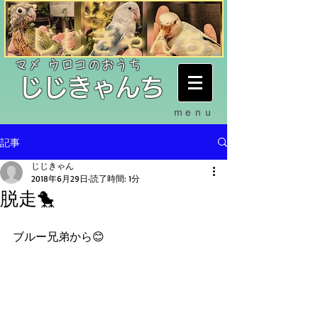
​マメ ウロコのおうち
​じじきゃんち
ｍｅｎｕ
記事
じじきゃん
2018年6月29日
読了時間: 1分
脱走🐤
ブルー兄弟から😊