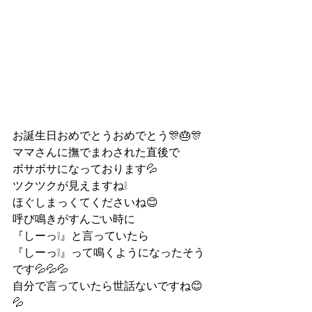
お誕生日おめでとうおめでとう🎊🎂🎊
ママさんに撫でまわされた直後で
ボサボサになっております💦
ツクツクが見えますね❕
ほぐしまっくてくださいね😊
呼び鳴きがすんごい時に
『しーっ❕』と言っていたら
『しーっ❕』って鳴くようになったそう
です💦💦💦
自分で言っていたら世話ないですね😊
💦