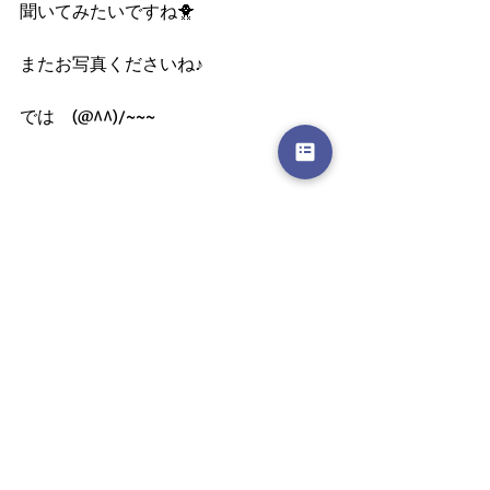
聞いてみたいですね🐥
またお写真くださいね♪
では　(@^^)/~~~
最新記事
すべて表示