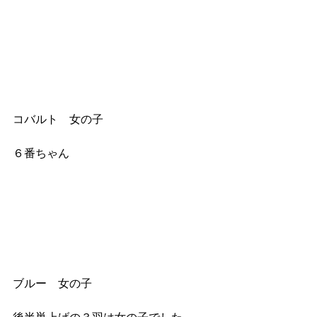
コバルト　女の子
６番ちゃん
ブルー　女の子
後半巣上げの３羽は女の子でした