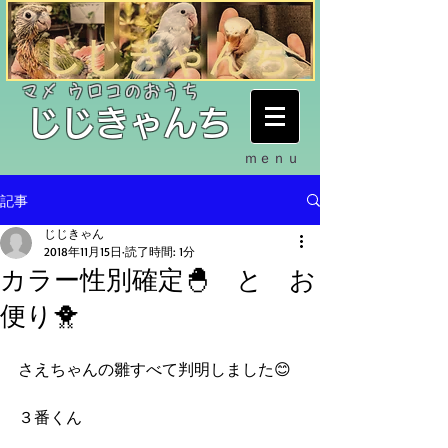
​マメ ウロコのおうち
​じじきゃんち
ｍｅｎｕ
記事
じじきゃん
2018年11月15日
読了時間: 1分
カラー性別確定🐣 と お
便り🐥
さえちゃんの雛すべて判明しました😊
３番くん