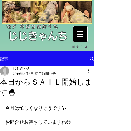
​マメ ウロコのおうち
​じじきゃんち
ｍｅｎｕ
記事
じじきゃん
2019年2月4日
読了時間: 2分
本日からＳＡＩＬ開始しま
す🐣
今月は忙しくなりそうです💦
お問合せお待ちしていますね😊