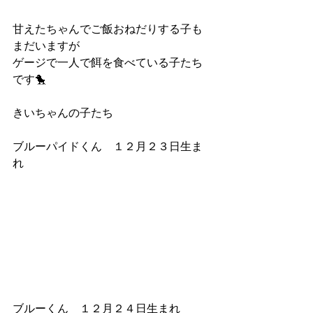
甘えたちゃんでご飯おねだりする子も
まだいますが
ゲージで一人で餌を食べている子たち
です🐤
きいちゃんの子たち
ブルーパイドくん　１２月２３日生ま
れ 
ブルーくん　１２月２４日生まれ