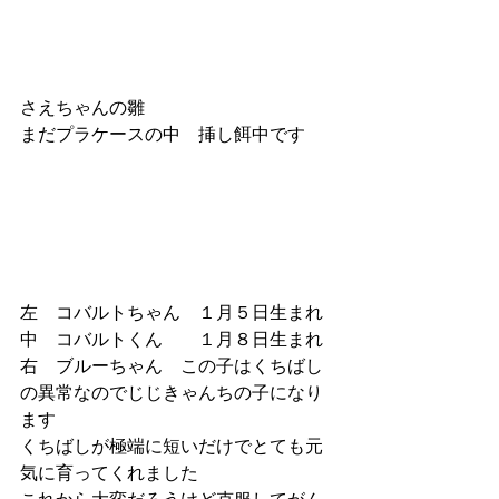
さえちゃんの雛
まだプラケースの中　挿し餌中です
左　コバルトちゃん　１月５日生まれ
中　コバルトくん　　１月８日生まれ
右　ブルーちゃん　この子はくちばし
の異常なのでじじきゃんちの子になり
ます
くちばしが極端に短いだけでとても元
気に育ってくれました
これから大変だろうけど克服してがん