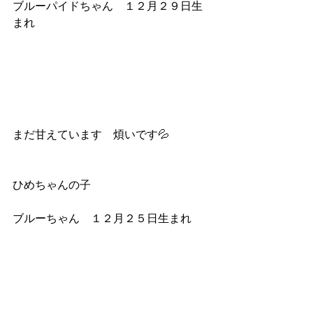
ブルーパイドちゃん　１２月２９日生
まれ
まだ甘えています　煩いです💦
ひめちゃんの子
ブルーちゃん　１２月２５日生まれ