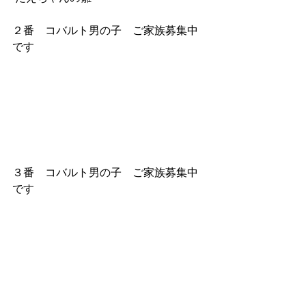
２番　コバルト男の子　ご家族募集中
です
３番　コバルト男の子　ご家族募集中
です