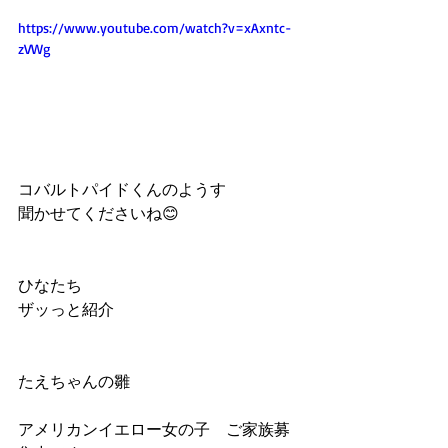
https://www.youtube.com/watch?v=xAxntc-
zVWg
コバルトパイドくんのようす
聞かせてくださいね😊
ひなたち
ザッっと紹介
たえちゃんの雛
アメリカンイエロー女の子　ご家族募