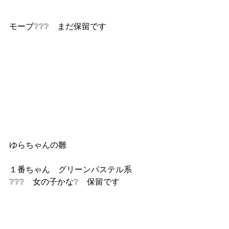
モーブ❔❔❔　まだ保留です
ゆらちゃんの雛
１番ちゃん　グリーンパステル系
❔❔❔　女の子かな❔　保留です