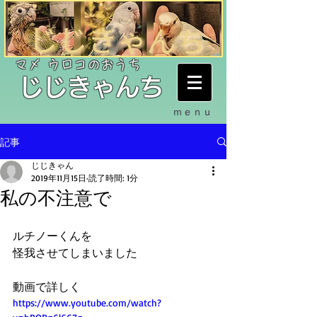
​マメ ウロコのおうち
​じじきゃんち
ｍｅｎｕ
記事
じじきゃん
2019年11月15日
読了時間: 1分
私の不注意で
ルチノーくんを
怪我させてしまいました
動画で詳しく
https://www.youtube.com/watch?