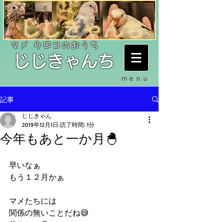
​マメ ウロコのおうち
​じじきゃんち
ｍｅｎｕ
記事
じじきゃん
2019年12月1日
読了時間: 1分
今年もあと一か月🐣
早いなぁ
もう１２月かぁ
マメたちには
関係の無いことだね😅