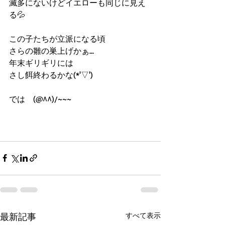
滅多にないけどイエローも同じに見え
る💦
この子たちが立派になる頃
さらの雛の巣上げかぁ...
年末ギリギリには
さし餌終わるかな(*'▽')
では　(@^^)/~~~
最新記事
すべて表示