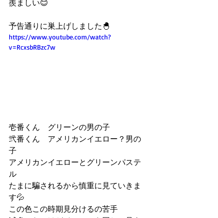
羨ましい😊
予告通りに巣上げしました🐣
https://www.youtube.com/watch?
v=RcxsbRBzc7w
壱番くん　グリーンの男の子
弐番くん　アメリカンイエロー？男の
子
アメリカンイエローとグリーンパステ
ル
たまに騙されるから慎重に見ていきま
す💦
この色この時期見分けるの苦手